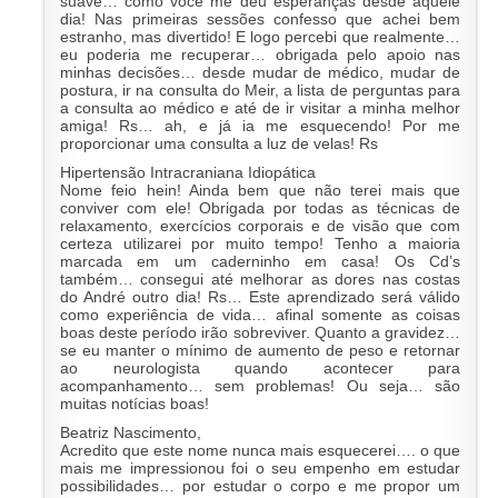
suave… como você me deu esperanças desde aquele
dia! Nas primeiras sessões confesso que achei bem
estranho, mas divertido! E logo percebi que realmente…
eu poderia me recuperar… obrigada pelo apoio nas
minhas decisões… desde mudar de médico, mudar de
postura, ir na consulta do Meir, a lista de perguntas para
a consulta ao médico e até de ir visitar a minha melhor
amiga! Rs… ah, e já ia me esquecendo! Por me
proporcionar uma consulta a luz de velas! Rs
Hipertensão Intracraniana Idiopática
Nome feio hein! Ainda bem que não terei mais que
conviver com ele! Obrigada por todas as técnicas de
relaxamento, exercícios corporais e de visão que com
certeza utilizarei por muito tempo! Tenho a maioria
marcada em um caderninho em casa! Os Cd’s
também… consegui até melhorar as dores nas costas
do André outro dia! Rs… Este aprendizado será válido
como experiência de vida… afinal somente as coisas
boas deste período irão sobreviver. Quanto a gravidez…
se eu manter o mínimo de aumento de peso e retornar
ao neurologista quando acontecer para
acompanhamento… sem problemas! Ou seja… são
muitas notícias boas!
Beatriz Nascimento,
Acredito que este nome nunca mais esquecerei…. o que
mais me impressionou foi o seu empenho em estudar
possibilidades… por estudar o corpo e me propor um